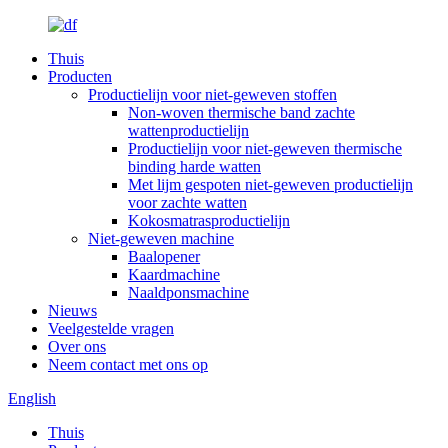
Thuis
Producten
Productielijn voor niet-geweven stoffen
Non-woven thermische band zachte
wattenproductielijn
Productielijn voor niet-geweven thermische
binding harde watten
Met lijm gespoten niet-geweven productielijn
voor zachte watten
Kokosmatrasproductielijn
Niet-geweven machine
Baalopener
Kaardmachine
Naaldponsmachine
Nieuws
Veelgestelde vragen
Over ons
Neem contact met ons op
English
Thuis