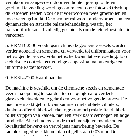
ventilator en aangevoerd door een houten gordijn of leren
gordijn. De voeding wordt gecontroleerd door foto-elektrisch op
de katoenen feeder. Voor de invoer worden twee groefrollen en
twee veren gebruikt. De openingsrol wordt onderworpen aan een
dynamische en statische balansbehandeling, waarbij het
transportluchtkanaal volledig gesloten is om de reinigingstijden te
verkorten
5. HRMD-2500 voedingsmachine: de geopende vezels worden
verder geopend en gemengd en verwerkt tot uniform katoen voor
het volgende proces. Volumetrische kwantitatieve voeding, foto-
elektrische controle, eenvoudige aanpassing, nauwkeurige en
uniforme katoentoevoer.
6. HRSL-2500 Kaardmachine:
De machine is geschikt om de chemische vezels en gemengde
vezels na opening te kaarden tot een gelijkmatig verdeeld
glasvezelnetwerk en te gebruiken voor het volgende proces. De
machine maakt gebruik van kammen met dubbele cilinders,
dubbel-doffer dubbel-willekeurige (rommel) rolafgifte, dubbel-
roller strippen van katoen, met een sterk kaardvermogen en hoge
productie. Alle cilinders van de machine zijn gemoduleerd en
kwalitatief bewerkt en vervolgens nauwkeurig bewerkt. De
radiale slingering is kleiner dan of gelijk aan 0,03 mm. De