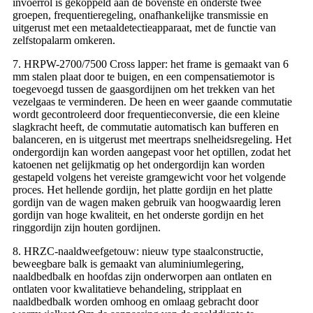
invoerrol is gekoppeld aan de bovenste en onderste twee
groepen, frequentieregeling, onafhankelijke transmissie en
uitgerust met een metaaldetectieapparaat, met de functie van
zelfstopalarm omkeren.
7. HRPW-2700/7500 Cross lapper: het frame is gemaakt van 6
mm stalen plaat door te buigen, en een compensatiemotor is
toegevoegd tussen de gaasgordijnen om het trekken van het
vezelgaas te verminderen. De heen en weer gaande commutatie
wordt gecontroleerd door frequentieconversie, die een kleine
slagkracht heeft, de commutatie automatisch kan bufferen en
balanceren, en is uitgerust met meertraps snelheidsregeling. Het
ondergordijn kan worden aangepast voor het optillen, zodat het
katoenen net gelijkmatig op het ondergordijn kan worden
gestapeld volgens het vereiste gramgewicht voor het volgende
proces. Het hellende gordijn, het platte gordijn en het platte
gordijn van de wagen maken gebruik van hoogwaardig leren
gordijn van hoge kwaliteit, en het onderste gordijn en het
ringgordijn zijn houten gordijnen.
8. HRZC-naaldweefgetouw: nieuw type staalconstructie,
beweegbare balk is gemaakt van aluminiumlegering,
naaldbedbalk en hoofdas zijn onderworpen aan ontlaten en
ontlaten voor kwalitatieve behandeling, stripplaat en
naaldbedbalk worden omhoog en omlaag gebracht door