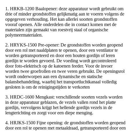
1. HRKB-1200 Baalopener: deze apparatuur wordt gebruikt om
drie of minder grondstoffen gelijkmatig aan te voeren volgens de
opgegeven verhouding. Het kan allerlei soorten grondstoffen
vooraf openen. Alle onderdelen die in contact komen met de
materialen zijn gemaakt van roestvrij staal of organische
polymeermaterialen.
2. HRYKS-1500 Pre-opener: De grondstoffen worden geopend
door een rol met naaldplaten te openen, door een ventilator te
worden getransporteerd en door een houten gordijn of leren
gordijn te worden gevoerd. De voeding wordt gecontroleerd
door foto-elektrisch op de katoenen feeder. Voor de invoer
worden twee groefrollen en twee veren gebruikt. De openingsrol
wordt onderworpen aan een dynamische en statische
balansbehandeling, waarbij het transportluchtkanaal volledig
gesloten is om de reinigingstijden te verkorten
3. HRDC-1600 Mengkast: verschillende soorten vezels worden
in deze apparatuur geblazen, de vezels vallen rond het platte
gordijn, vervolgens krijgt het hellende gordijn vezels in de
lengterichting en zorgt voor een diepe menging.
4. HRJKS-1500 Fijne opening: de grondstoffen worden geopend
door een rol te openen met metaaldraad, getransporteerd door een