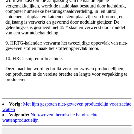
wormwielkast Om de aanpassing van de naalddiepte te
vergemakkelijken, wordt de naaldplaat bestuurd door luchtdruk,
computer numerieke besturingsnaaldverdeling, in- en uitrol,
katoenen stripplaat en katoenen steunplaat zijn verchroomd, en
drijfstang is verwerkt en gevormd door nodulair gietijzer. De
geleidingsas is gesmeed met 45 # staal en verwerkt door middel
van een warmtebehandeling.
9. HRTG-kalender: verwarm het tweezijdige oppervlak van niet-
geweven stof en maak het stoffenoppervlak mooi.
10. HRCJ snij- en rolmachine:
Deze machine wordt gebruikt voor non-woven productielijnen,
om producten in de vereiste breedte en lengte voor verpakking te
produceren
Vorig:
Met lijm gespoten niet-geweven productielijn voor zachte
watten
Volgende:
Non-woven thermische band zachte
wattenproductielijn