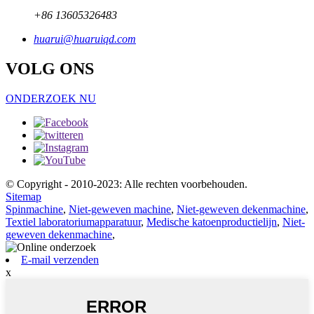
+86 13605326483
huarui@huaruiqd.com
VOLG ONS
ONDERZOEK NU
© Copyright - 2010-2023: Alle rechten voorbehouden.
Sitemap
Spinmachine
,
Niet-geweven machine
,
Niet-geweven dekenmachine
,
Textiel laboratoriumapparatuur
,
Medische katoenproductielijn
,
Niet-
geweven dekenmachine
,
E-mail verzenden
x