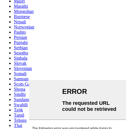
Maori
Marathi
Mongolian
Burmese
Nepali
Norwegian
Pashto
Persian
Punjabi
Serbian
Sesotho
Sinhala
Slovak
Slovenian
Somali
Samoan
Scots Gaelic
Shona
Sindhi
Sundanese
Swahili
Tajik
Tamil
Telugu
Thai