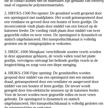
die in contact komen met de materialen zijn gemaakt van roestvrij
staal of organische polymeermaterialen.
2. HRYKS-1500 Pre-opener: De grondstof wordt geopend door
een openingsrol met naaldplaten. Het wordt getransporteerd door
een ventilator en gevoed door een houten of leren gordijn. De
invoercontrole vindt plaats door middel van een fotocel op de
katoenen feeder. De voeding vindt plaats door middel van twee
gegroefde rollen en twee veren. De openingsrol is dynamisch en
statisch uitgebalanceerd. Het transportluchtkanaal is volledig
gesloten om de reinigingstijden te verkorten.
3. HRDC-1600 Mengkast: verschillende soorten vezels worden
in deze apparatuur geblazen, de vezels vallen rond het platte
gordijn, vervolgens ontvangt het hellende gordijn vezels in de
lengterichting en zorgt voor een diepe menging.
4. HRJKS-1500 Fijne opening: De grondstoffen worden
geopend door middel van een openingsrol met een metalen
draad, getransporteerd door een ventilator en aangevoerd door
middel van een houten of leren gordijn. De invoer wordt
geregeld door foto-elektrische sensoren op de katoenen feeder.
Voor de invoer worden twee gegroefde rollen en twee veren
gebruikt. De openingsrol is dynamisch en statisch
uitgebalanceerd. Het transportluchtkanaal is volledig gesloten om
de reinigingstijden te verkorten.