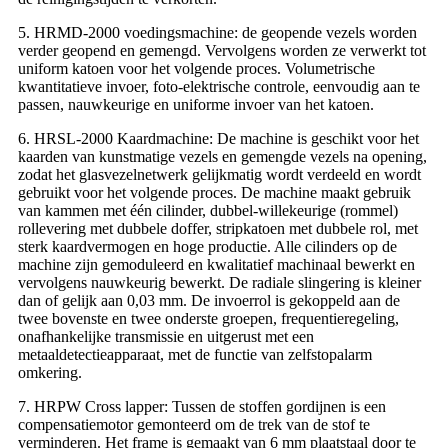
5. HRMD-2000 voedingsmachine: de geopende vezels worden
verder geopend en gemengd. Vervolgens worden ze verwerkt tot
uniform katoen voor het volgende proces. Volumetrische
kwantitatieve invoer, foto-elektrische controle, eenvoudig aan te
passen, nauwkeurige en uniforme invoer van het katoen.
6. HRSL-2000 Kaardmachine: De machine is geschikt voor het
kaarden van kunstmatige vezels en gemengde vezels na opening,
zodat het glasvezelnetwerk gelijkmatig wordt verdeeld en wordt
gebruikt voor het volgende proces. De machine maakt gebruik
van kammen met één cilinder, dubbel-willekeurige (rommel)
rollevering met dubbele doffer, stripkatoen met dubbele rol, met
sterk kaardvermogen en hoge productie. Alle cilinders op de
machine zijn gemoduleerd en kwalitatief machinaal bewerkt en
vervolgens nauwkeurig bewerkt. De radiale slingering is kleiner
dan of gelijk aan 0,03 mm. De invoerrol is gekoppeld aan de
twee bovenste en twee onderste groepen, frequentieregeling,
onafhankelijke transmissie en uitgerust met een
metaaldetectieapparaat, met de functie van zelfstopalarm
omkering.
7. HRPW Cross lapper: Tussen de stoffen gordijnen is een
compensatiemotor gemonteerd om de trek van de stof te
verminderen. Het frame is gemaakt van 6 mm plaatstaal door te