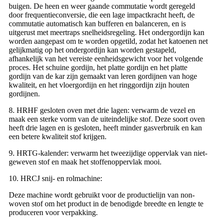
buigen. De heen en weer gaande commutatie wordt geregeld
door frequentieconversie, die een lage impactkracht heeft, de
commutatie automatisch kan bufferen en balanceren, en is
uitgerust met meertraps snelheidsregeling. Het ondergordijn kan
worden aangepast om te worden opgetild, zodat het katoenen net
gelijkmatig op het ondergordijn kan worden gestapeld,
afhankelijk van het vereiste eenheidsgewicht voor het volgende
proces. Het schuine gordijn, het platte gordijn en het platte
gordijn van de kar zijn gemaakt van leren gordijnen van hoge
kwaliteit, en het vloergordijn en het ringgordijn zijn houten
gordijnen.
8. HRHF gesloten oven met drie lagen: verwarm de vezel en
maak een sterke vorm van de uiteindelijke stof. Deze soort oven
heeft drie lagen en is gesloten, heeft minder gasverbruik en kan
een betere kwaliteit stof krijgen.
9. HRTG-kalender: verwarm het tweezijdige oppervlak van niet-
geweven stof en maak het stoffenoppervlak mooi.
10. HRCJ snij- en rolmachine:
Deze machine wordt gebruikt voor de productielijn van non-
woven stof om het product in de benodigde breedte en lengte te
produceren voor verpakking.