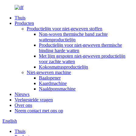
Thuis
Producten
Productielijn voor niet-geweven stoffen
Non-woven thermische band zachte
wattenproductielijn
Productielijn voor niet-geweven thermische
binding harde watten
Met lijm gespoten niet-geweven productielijn
voor zachte watten
Kokosmatrasproductielijn
Niet-geweven machine
Baalopener
Kaardmachine
Naaldponsmachine
Nieuws
Veelgestelde vragen
Over ons
Neem contact met ons op
English
Thuis