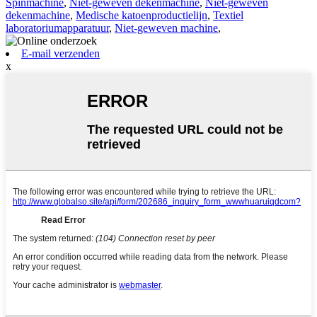
Spinmachine
,
Niet-geweven dekenmachine
,
Niet-geweven
dekenmachine
,
Medische katoenproductielijn
,
Textiel
laboratoriumapparatuur
,
Niet-geweven machine
,
E-mail verzenden
x