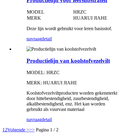
Productielijn voor leersubstraten
MODEL
HRZC
MERK
HUARUI JIAHE
Deze lijn wordt gebruikt voor leren basisstof.
navraag
detail
Productielijn van koolstofvezelvilt
MODEL: HRZC
MERK: HUARUI JIAHE
Koolstofvezelviltproducten worden gekenmerkt
door hittebestendigheid, zuurbestendigheid,
alkalibestendigheid, enz. Het kan worden
gebruikt als vuurvast materiaal
navraag
detail
1
2
Volgende >
>>
Pagina 1 / 2