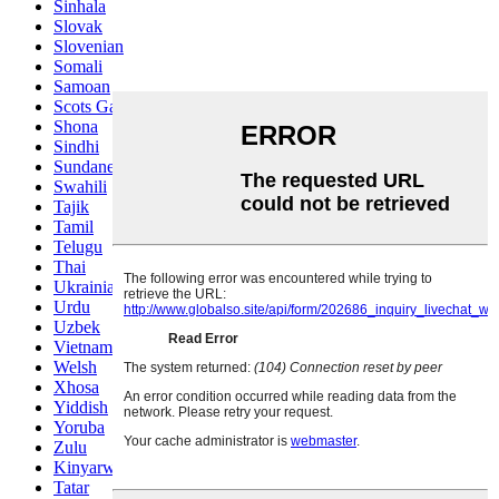
Sinhala
Slovak
Slovenian
Somali
Samoan
Scots Gaelic
Shona
Sindhi
Sundanese
Swahili
Tajik
Tamil
Telugu
Thai
Ukrainian
Urdu
Uzbek
Vietnamese
Welsh
Xhosa
Yiddish
Yoruba
Zulu
Kinyarwanda
Tatar