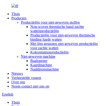
Thuis
Producten
Productielijn voor niet-geweven stoffen
Non-woven thermische band zachte
wattenproductielijn
Productielijn voor niet-geweven thermische
binding harde watten
Met lijm gespoten niet-geweven productielijn
voor zachte watten
Kokosmatrasproductielijn
Niet-geweven machine
Baalopener
Kaardmachine
Naaldponsmachine
Nieuws
Veelgestelde vragen
Over ons
Neem contact met ons op
English
Thuis